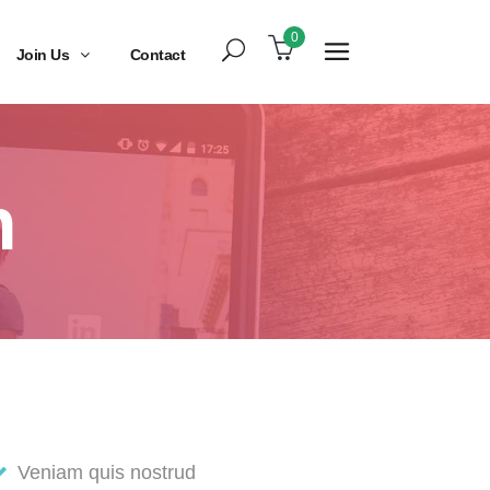
0
Join Us
Contact
n
Veniam quis nostrud